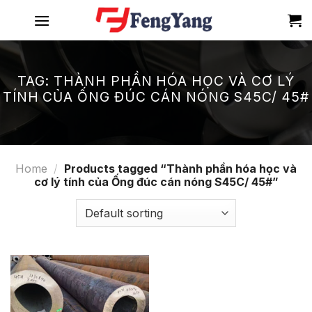
Skip
to
content
TAG:
THÀNH PHẦN HÓA HỌC VÀ CƠ LÝ
TÍNH CỦA ỐNG ĐÚC CÁN NÓNG S45C/ 45#
Home
/
Products tagged “Thành phần hóa học và
cơ lý tính của Ống đúc cán nóng S45C/ 45#”