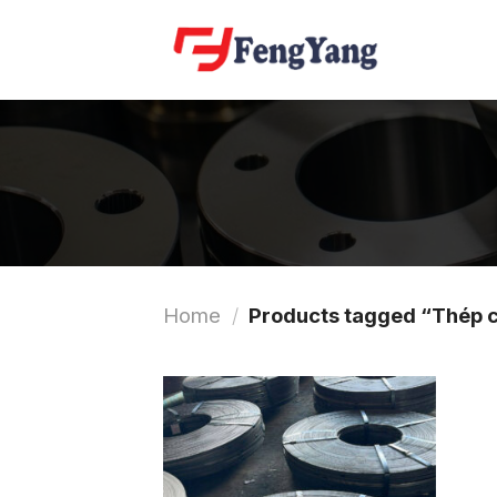
Skip
to
content
Home
/
Products tagged “Thép 