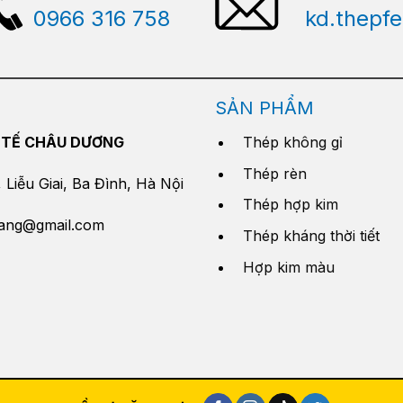
0966 316 758
kd.thepf
SẢN PHẨM
 TẾ CHÂU DƯƠNG
Thép không gỉ
Thép rèn
Liễu Giai, Ba Đình, Hà Nội
Thép hợp kim
yang@gmail.com
Thép kháng thời tiết
Hợp kim màu