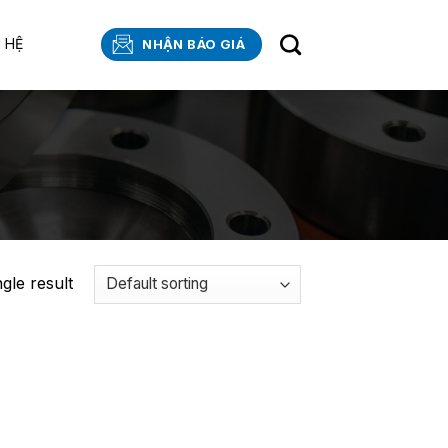
N HỆ
NHẬN BÁO GIÁ
gle result