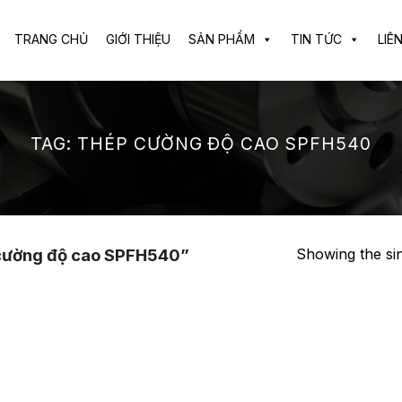
TRANG CHỦ
GIỚI THIỆU
SẢN PHẨM
TIN TỨC
LIÊ
TAG:
THÉP CƯỜNG ĐỘ CAO SPFH540
Showing the sin
cường độ cao SPFH540”