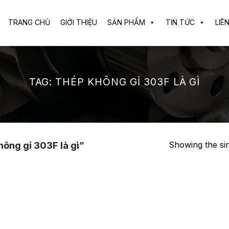
TRANG CHỦ
GIỚI THIỆU
SẢN PHẨM
TIN TỨC
LIÊ
TAG:
THÉP KHÔNG GỈ 303F LÀ GÌ
Showing the sin
ông gỉ 303F là gì”