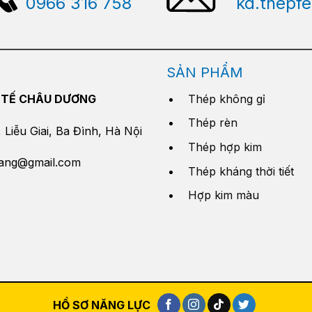
0966 316 758
kd.thepf
SẢN PHẨM
 TẾ CHÂU DƯƠNG
Thép không gỉ
Thép rèn
Liễu Giai, Ba Đình, Hà Nội
Thép hợp kim
yang@gmail.com
Thép kháng thời tiết
Hợp kim màu
HỒ SƠ NĂNG LỰC