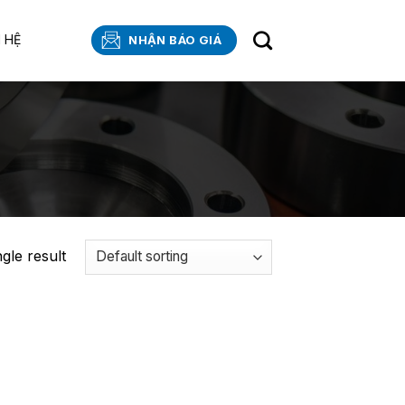
N HỆ
NHẬN BÁO GIÁ
gle result