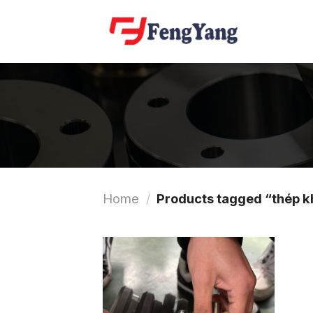
Skip
to
content
Home
/
Products tagged “thép kh