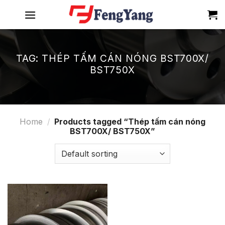
Skip
to
content
TAG:
THÉP TẤM CÁN NÓNG BST700X/
BST750X
Home
/
Products tagged “Thép tấm cán nóng
BST700X/ BST750X”