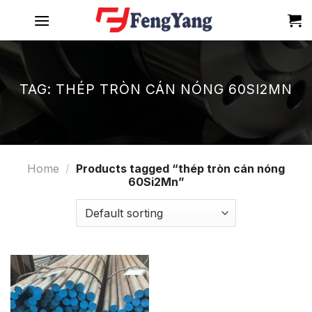
Skip
to
content
TAG:
THÉP TRÒN CÁN NÓNG 60SI2MN
Home
/
Products tagged “thép tròn cán nóng
60Si2Mn”