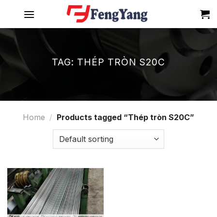
Skip
to
content
TAG:
THÉP TRÒN S20C
Home
/
Products tagged “Thép tròn S20C”