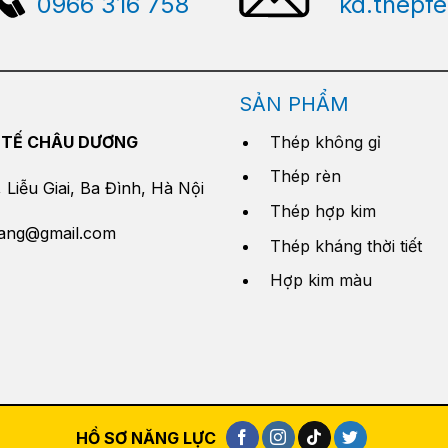
0966 316 758
kd.thepf
SẢN PHẨM
 TẾ CHÂU DƯƠNG
Thép không gỉ
Thép rèn
Liễu Giai, Ba Đình, Hà Nội
Thép hợp kim
yang@gmail.com
Thép kháng thời tiết
Hợp kim màu
HỒ SƠ NĂNG LỰC