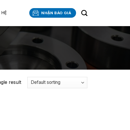
N HỆ
NHẬN BÁO GIÁ
gle result