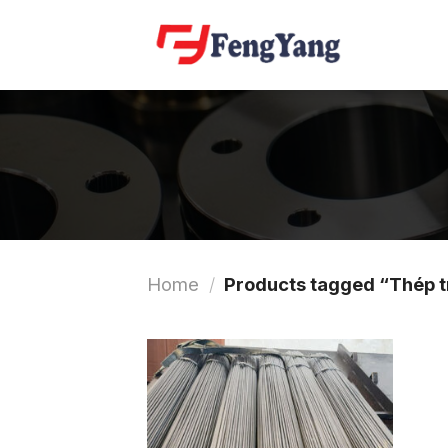
Skip
to
content
Home
/
Products tagged “Thép t