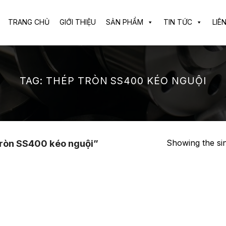
TRANG CHỦ
GIỚI THIỆU
SẢN PHẨM
TIN TỨC
LIÊ
TAG:
THÉP TRÒN SS400 KÉO NGUỘI
Showing the sin
ròn SS400 kéo nguội”