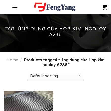
Skip
to
content
TAG:
ỨNG DỤNG CỦA HỢP KIM INCOLOY
A286
Home
/
Products tagged “Ứng dụng của Hợp kim
Incoloy A286”