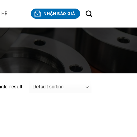
N HỆ
NHẬN BÁO GIÁ
gle result