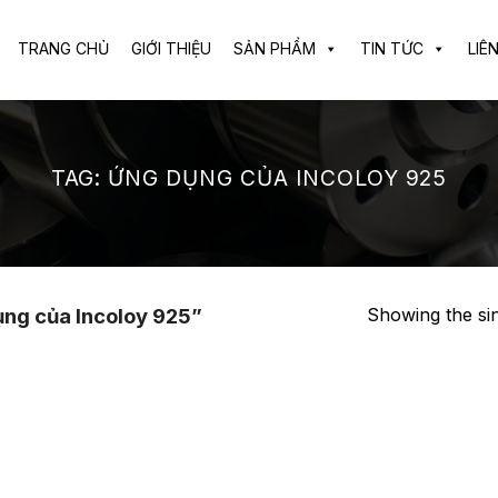
TRANG CHỦ
GIỚI THIỆU
SẢN PHẨM
TIN TỨC
LIÊ
TAG:
ỨNG DỤNG CỦA INCOLOY 925
Showing the sin
ng của Incoloy 925”