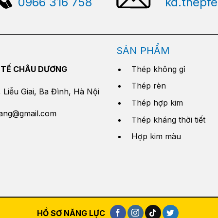
0966 316 758
kd.thepf
SẢN PHẨM
 TẾ CHÂU DƯƠNG
Thép không gỉ
Thép rèn
Liễu Giai, Ba Đình, Hà Nội
Thép hợp kim
yang@gmail.com
Thép kháng thời tiết
Hợp kim màu
HỒ SƠ NĂNG LỰC