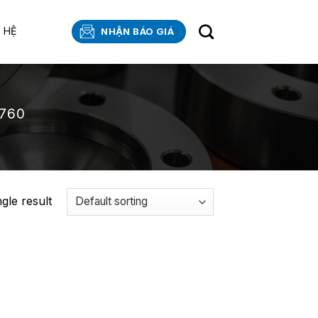
N HỆ
NHẬN BÁO GIÁ
760
gle result