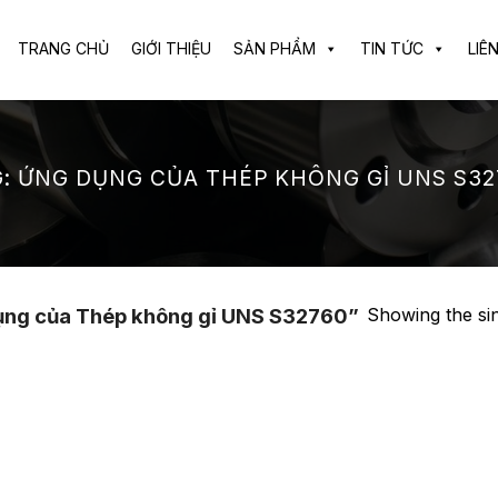
TRANG CHỦ
GIỚI THIỆU
SẢN PHẨM
TIN TỨC
LIÊ
G:
ỨNG DỤNG CỦA THÉP KHÔNG GỈ UNS S32
Showing the sin
ụng của Thép không gỉ UNS S32760”