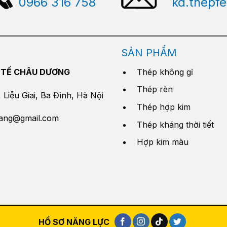
0966 316 758
kd.thepf
SẢN PHẨM
 TẾ CHÂU DƯƠNG
Thép không gỉ
Thép rèn
Liễu Giai, Ba Đình, Hà Nội
Thép hợp kim
yang@gmail.com
Thép kháng thời tiết
Hợp kim màu
HỒ SƠ NĂNG LỰC