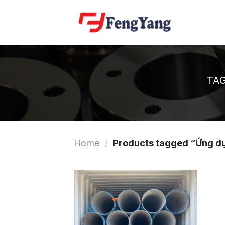
Skip
to
content
TA
Home
/
Products tagged “Ứng d