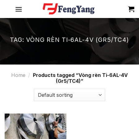
Skip
to
content
TAG:
VÒNG RÈN TI-6AL-4V (GR5/TC4)
Home
/
Products tagged “Vòng rèn Ti-6AL-4V
(Gr5/TC4)”