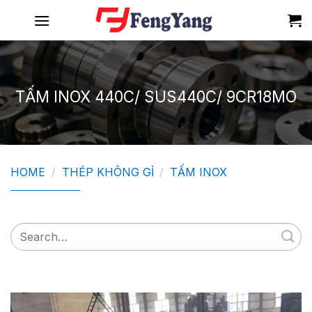
Skip
to
content
TẤM INOX 440C/ SUS440C/ 9CR18MO
HOME
/
THÉP KHÔNG GỈ
/
TẤM INOX
Search
for: