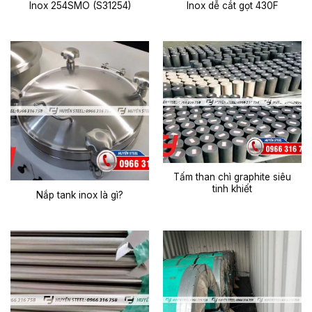
Inox 254SMO (S31254)
Inox dễ cắt gọt 430F
Tấm than chì graphite siêu
tinh khiết
Nắp tank inox là gì?