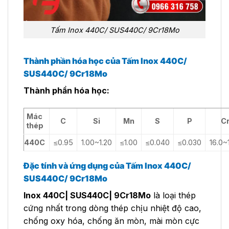
Tấm Inox 440C/ SUS440C/ 9Cr18Mo
Thành phần hóa học của Tấm Inox 440C/
SUS440C/ 9Cr18Mo
Thành phần hóa học:
Mác
C
Si
Mn
S
P
C
thép
440C
≤0.95
1.00~1.20
≤1.00
≤0.040
≤0.030
16.0~
Đặc tính và ứng dụng của Tấm Inox 440C/
SUS440C/ 9Cr18Mo
Inox 440C| SUS440C| 9Cr18Mo
là loại thép
cứng nhất trong dòng thép chịu nhiệt độ cao,
chống oxy hóa, chống ăn mòn, mài mòn cực