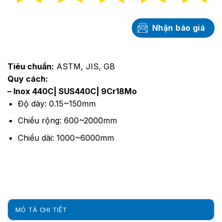
Nhận báo giá
Tiêu chuẩn:
ASTM, JIS, GB
Quy cách:
– Inox 440C| SUS440C| 9Cr18Mo
Độ dày: 0.15~150mm
Chiều rộng: 600~2000mm
Chiều dài: 1000~6000mm
MÔ TẢ CHI TIẾT