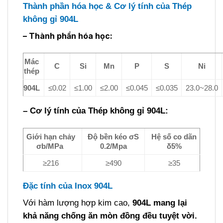
Thành phần hóa học & Cơ lý tính của Thép
không gỉ 904L
– Thành phần hóa học:
Mác
C
Si
Mn
P
S
Ni
thép
904L
≤0.02
≤1.00
≤2.00
≤0.045
≤0.035
23.0~28.0
– Cơ lý tính của Thép không gỉ 904L:
Giới hạn chảy
Độ bền kéo σS
Hệ số co dãn
σb/
MPa
0.2/Mpa
δ5%
≥216
≥490
≥35
Đặc tính của Inox 904L
Với hàm lượng hợp kim cao,
904L mang lại
khả năng chống ăn mòn đồng đều tuyệt vời.