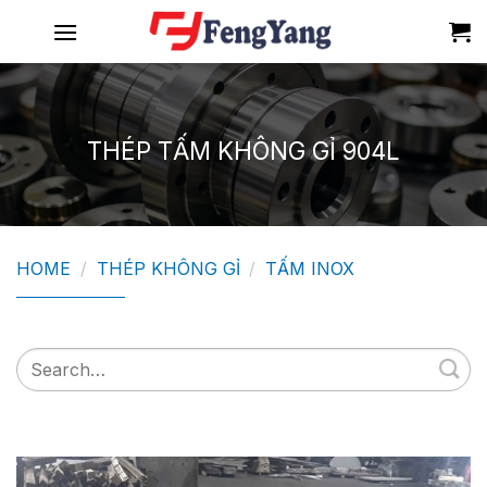
Skip
to
content
THÉP TẤM KHÔNG GỈ 904L
HOME
/
THÉP KHÔNG GỈ
/
TẤM INOX
Search
for: