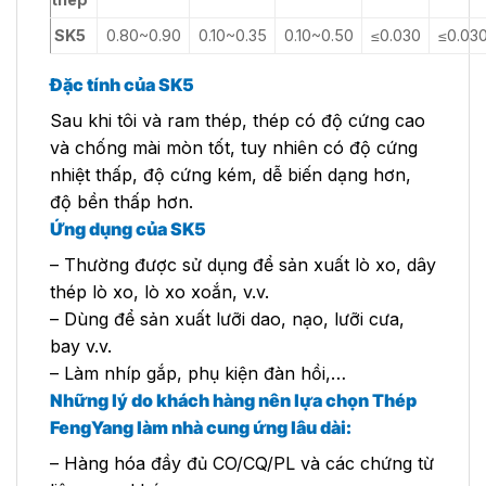
SK5
0.80~0.90
0.10~0.35
0.10~0.50
≤0.030
≤0.03
Đặc tính của SK5
Sau khi tôi và ram thép, thép có độ cứng cao
và chống mài mòn tốt, tuy nhiên có độ cứng
nhiệt thấp, độ cứng kém, dễ biến dạng hơn,
độ bền thấp hơn.
Ứng dụng của SK5
– Thường được sử dụng để sản xuất lò xo, dây
thép lò xo, lò xo xoắn, v.v.
– Dùng để sản xuất lưỡi dao, nạo, lưỡi cưa,
bay v.v.
– Làm nhíp gắp, phụ kiện đàn hồi,…
Những lý do khách hàng nên lựa chọn Thép
FengYang làm nhà cung ứng lâu dài:
– Hàng hóa đầy đủ CO/CQ/PL và các chứng từ