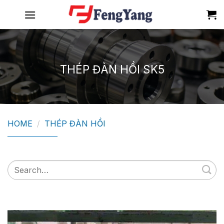
Skip
to
content
THÉP ĐÀN HỒI SK5
HOME
/
THÉP ĐÀN HỒI
Search
for: