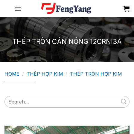
Skip
to
content
THÉP TRÒN CÁN NÓNG 12CRNI3A
HOME
/
THÉP HỢP KIM
/
THÉP TRÒN HỢP KIM
Search
for: