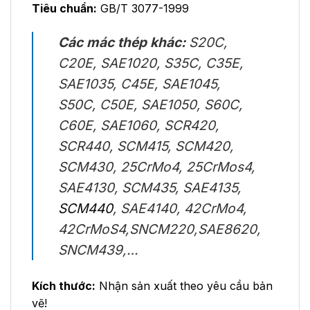
Tiêu chuẩn:
GB/T 3077-1999
Các mác thép khác:
S20C,
C20E, SAE1020, S35C, C35E,
SAE1035, C45E, SAE1045,
S50C, C50E, SAE1050, S60C,
C60E, SAE1060, SCR420,
SCR440, SCM415, SCM420,
SCM430, 25CrMo4, 25CrMos4,
SAE4130, SCM435, SAE4135,
SCM440
, SAE4140, 42CrMo4,
42CrMoS4,SNCM220,SAE8620,
SNCM439,…
Kích thước:
Nhận sản xuất theo yêu cầu bản
vẽ!