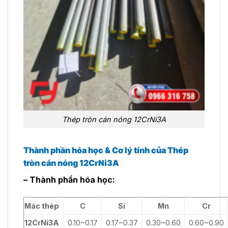
Thép tròn cán nóng 12CrNi3A
Thành phần hóa học & Cơ lý tính của Thép
tròn cán nóng 12CrNi3A
– Thành phần hóa học:
Mác thép
C
Si
Mn
Cr
12CrNi3A
0.10~0.17
0.17~0.37
0.30~0.60
0.60~0.90