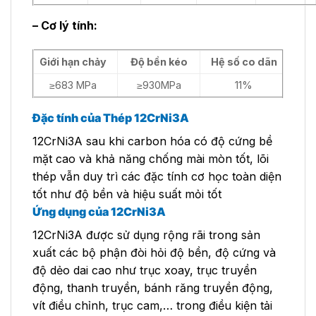
– Cơ lý tính:
Giới hạn chảy
Độ bền kéo
Hệ số co dãn
≥683 MPa
≥930MPa
11%
Đặc tính của Thép 12CrNi3A
12CrNi3A sau khi carbon hóa có độ cứng bề
mặt cao và khả năng chống mài mòn tốt, lõi
thép vẫn duy trì các đặc tính cơ học toàn diện
tốt như độ bền và hiệu suất mỏi tốt
Ứng dụng của 12CrNi3A
12CrNi3A được sử dụng rộng rãi trong sản
xuất các bộ phận đòi hỏi độ bền, độ cứng và
độ dẻo dai cao như trục xoay, trục truyền
động, thanh truyền, bánh răng truyền động,
vít điều chỉnh, trục cam,… trong điều kiện tải