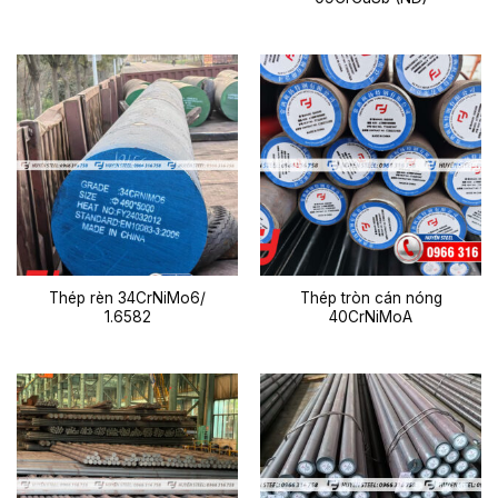
Thép rèn 34CrNiMo6/
Thép tròn cán nóng
1.6582
40CrNiMoA