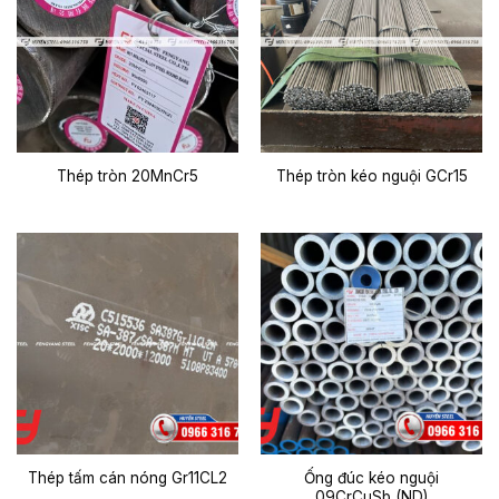
Thép tròn 20MnCr5
Thép tròn kéo nguội GCr15
Ống đúc kéo nguội
Thép tấm cán nóng Gr11CL2
09CrCuSb (ND)