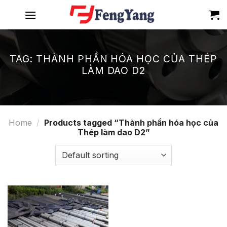
Skip
to
content
TAG:
THÀNH PHẦN HÓA HỌC CỦA THÉP
LÀM DAO D2
Home
/
Products tagged “Thành phần hóa học của
Thép làm dao D2”