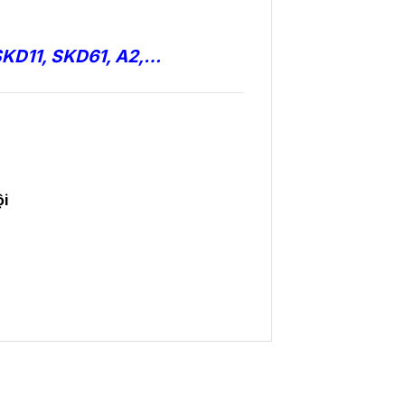
SKD11, SKD61,
A2
,…
ội