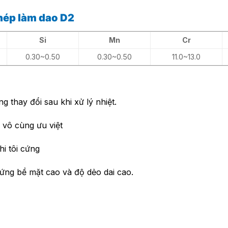
hép làm dao D2
Si
Mn
Cr
0.30~0.50
0.30~0.50
11.0~13.0
g thay đổi sau khi xử lý nhiệt.
h vô cùng ưu việt
hi tôi cứng
cứng bề mặt cao và độ dẻo dai cao.