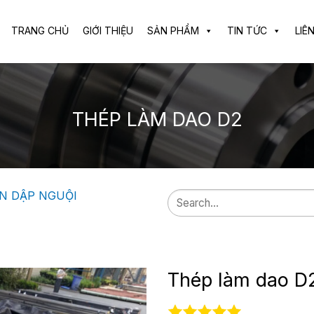
TRANG CHỦ
GIỚI THIỆU
SẢN PHẨM
TIN TỨC
LIÊ
THÉP LÀM DAO D2
N DẬP NGUỘI
Search
for:
Thép làm dao D