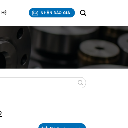
N HỆ
NHẬN BÁO GIÁ
2