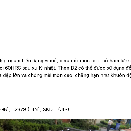
ập nguội biến dạng vi mô, chịu mài mòn cao, có hàm lượng
tới 60HRC sau xử lý nhiệt. Thép D2 có thể được sử dụng để
va đập lớn và chống mài mòn cao, chẳng hạn như khuôn đột
B), 1.2379 (DIN), SKD11 (JIS)