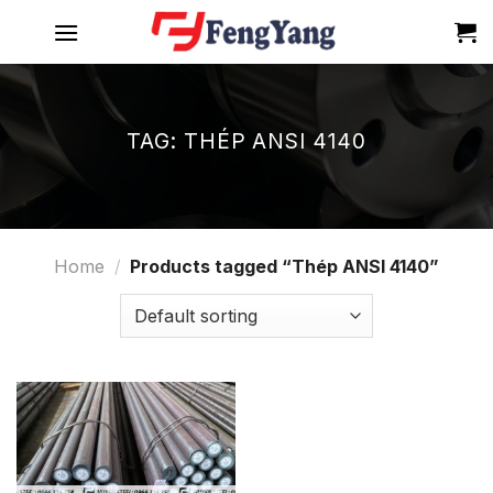
Skip
to
content
TAG:
THÉP ANSI 4140
Home
/
Products tagged “Thép ANSI 4140”