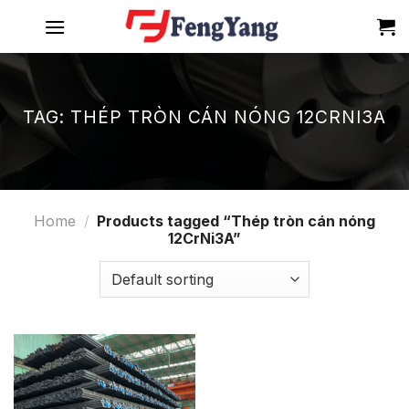
Skip
to
content
TAG:
THÉP TRÒN CÁN NÓNG 12CRNI3A
Home
/
Products tagged “Thép tròn cán nóng
12CrNi3A”