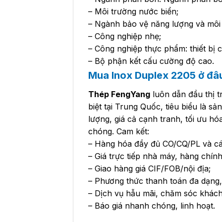
– Môi trường nước biển;
– Ngành bảo vệ năng lượng và môi 
– Công nghiệp nhẹ;
– Công nghiệp thực phẩm: thiết bị
– Bộ phận kết cấu cường độ cao.
Mua Inox Duplex 2205 ở đâu 
Thép FengYang
luôn dẫn đầu thị t
biệt tại Trung Quốc, tiêu biểu là s
lượng, giá cả cạnh tranh, tối ưu hóa
chóng. Cam kết:
– Hàng hóa đầy đủ CO/CQ/PL và các
– Giá trực tiếp nhà máy, hàng chính 
– Giao hàng giá CIF/FOB/nội địa;
– Phương thức thanh toán đa dạng,
– Dịch vụ hẫu mãi, chăm sóc khách
– Báo giá nhanh chóng, linh hoạt.