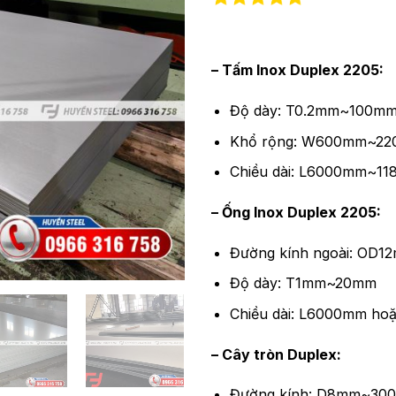
– Tấm Inox Duplex 2205:
Độ dày: T0.2mm~100m
Khổ rộng: W600mm~2
Chiều dài: L6000mm~1
– Ống Inox Duplex 2205:
Đường kính ngoài: OD
Độ dày: T1mm~20mm
Chiều dài: L6000mm hoặ
– Cây tròn Duplex:
Đường kính: D8mm~30