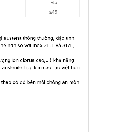
≥45
≥45
ỉ austenit thông thường, đặc tính
 thế hơn so với
Inox 316L
và 317L,
lượng ion clorua cao,…) khả năng
austenite hợp kim cao, ưu việt hơn
 thép có độ bền mỏi chống ăn mòn