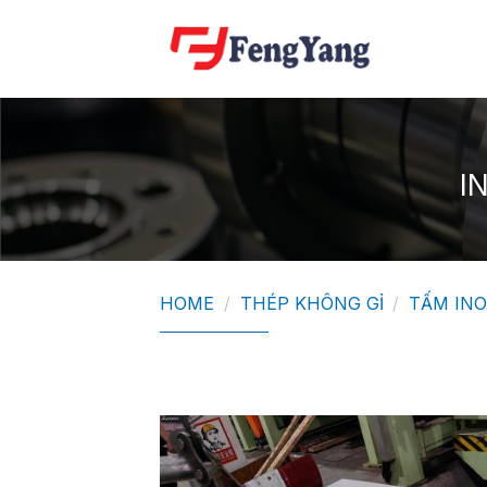
Skip
to
content
I
HOME
/
THÉP KHÔNG GỈ
/
TẤM INO