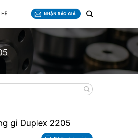
N HỆ
NHẬN BÁO GIÁ
05
ng gỉ Duplex 2205