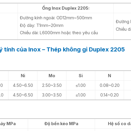
Ống Inox Duplex 2205:
Đường kính ngoài: OD12mm~500mm
Đường
Độ dày: T1mm~20mm
Chiều 
Chiều dài: L6000mm hoặc theo yêu cầu
ý tính của Inox – Thép không gỉ Duplex 2205
Ni
Mo
Si
N
.0
4.50~6.50
2.50~3.50
≤1.00
0.08~0.20
.0
4.50~6.50
3.00~3.50
≤1.00
0.14~0.20
hảy MPa
Độ bền kéo MPa
Hệ số co d