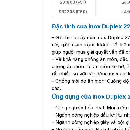
S31803 (F51)
≥45
S32205 (F60)
≥45
Đặc tính của Inox Duplex 2
– Giới hạn chảy của Inox Duplex 22
này giúp giảm trọng lượng, tiết ki
giúp người mua giải quyết vấn đề ch
– Về khả năng chống ăn mòn, đặc b
chống ăn mòn rỗ, ăn mòn kẽ hở, ăn
rất nhiều so với các dòng inox aust
– Chống mỏi do ăn mòn: Cường độ 
cao.
Ứng dụng của Inox Duplex 
– Công nghiệp hóa chất: Môi trường
– Ngành công nghiệp dầu khí tự nh
– Ngành công nghiệp giấy và bột gi
– Ngành phân bón: Ngành phân bó