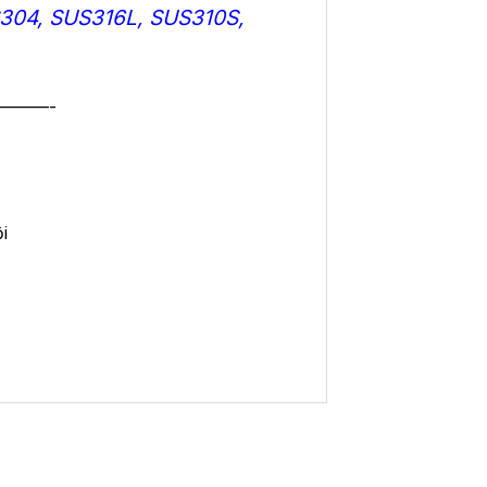
304
,
SUS316L
,
SUS310S
,
———-
i