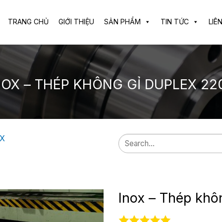
TRANG CHỦ
GIỚI THIỆU
SẢN PHẨM
TIN TỨC
LIÊ
NOX – THÉP KHÔNG GỈ DUPLEX 22
X
Search
for:
Inox – Thép khô