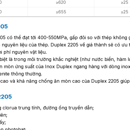
0
≥620
≥25
0
≥655
≥25
205
05 có thể đạt tới 400-550MPa, gấp đôi so với thép không g
ệm nguyên liệu của thép. Duplex 2205 về giá thành sẽ có ưu
i phí nguyên vật liệu.
iệt là trong môi trường khắc nghiệt (như nước biển, hàm 
 mòn ứng suất của Inox Duplex ngang hàng với dòng inox 
enite thông thường.
cao và khả năng chống ăn mòn cao của Duplex 2205 giúp
2205
 clorua trung tính, đường ống truyền dẫn;
iên;
ấy;
n photphat;