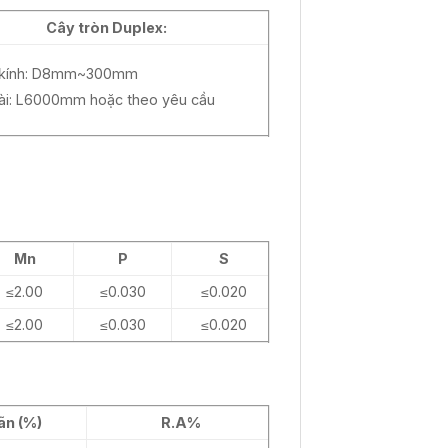
Cây tròn Duplex:
 kính: D8mm~300mm
dài: L6000mm hoặc theo yêu cầu
Mn
P
S
≤2.00
≤0.030
≤0.020
≤2.00
≤0.030
≤0.020
ãn (%)
R.A%