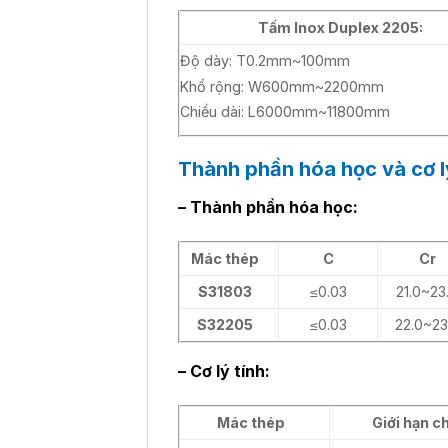
Tấm Inox Duplex 2205:
Độ dày: T0.2mm~100mm
Khổ rộng: W600mm~2200mm
Chiều dài: L6000mm~11800mm
Thành phần hóa học và cơ l
– Thành phần hóa học:
Mác thép
C
Cr
S31803
≤0.03
21.0~23
S32205
≤0.03
22.0~23
– Cơ lý tính:
Mác thép
Giới hạn c