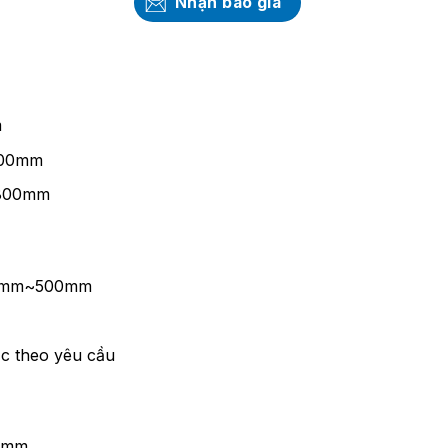
Nhận báo giá
m
200mm
1800mm
12mm~500mm
c theo yêu cầu
0mm