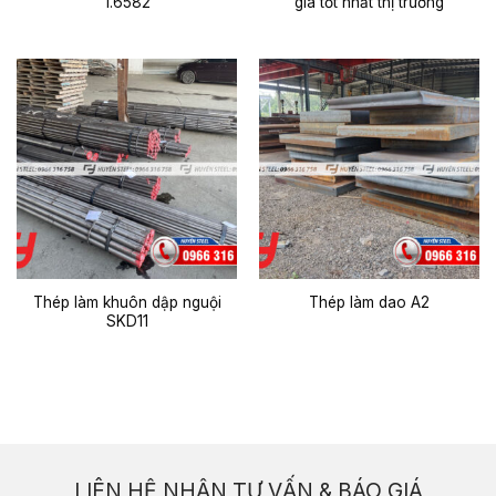
1.6582
giá tốt nhất thị trường
Thép làm khuôn dập nguội
Thép làm dao A2
SKD11
LIÊN HỆ NHẬN TƯ VẤN & BÁO GIÁ