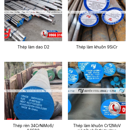
Thép làm dao D2
Thép làm khuôn 9SiCr
Thép rèn 34CrNiMo6/
Thép làm khuôn Cr12MoV