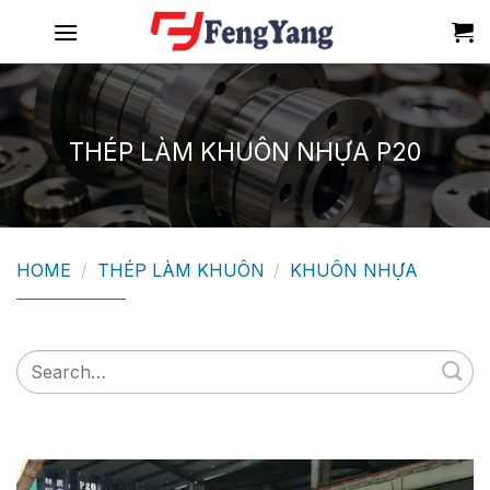
Skip
to
content
THÉP LÀM KHUÔN NHỰA P20
HOME
/
THÉP LÀM KHUÔN
/
KHUÔN NHỰA
Search
for: