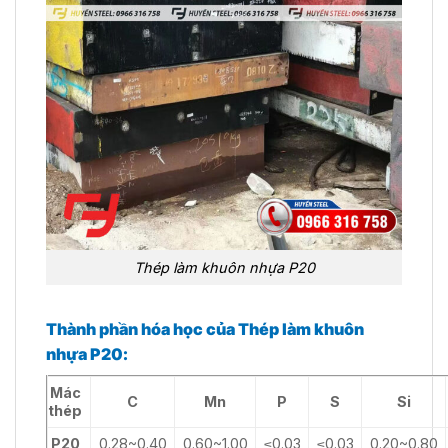
Thép làm khuôn nhựa P20
Thành phần hóa học của Thép làm khuôn
nhựa P20:
Mác
C
Mn
P
S
Si
thép
P20
0.28~0.40
0.60~1.00
≤0.03
≤0.03
0.20~0.80