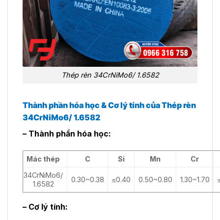
Thép rèn 34CrNiMo6/ 1.6582
Thành phần hóa học & Cơ lý tính của Thép rèn
34CrNiMo6/ 1.6582
– Thành phần hóa học:
Mác thép
C
Si
Mn
Cr
34CrNiMo6/
0.30~0.38
≤0.40
0.50~0.80
1.30~1.70
1.6582
– Cơ lý tính: