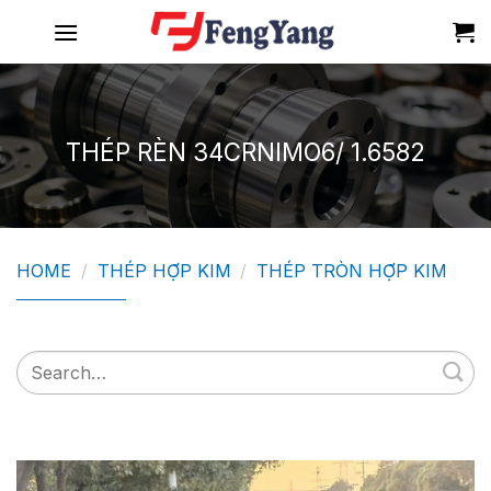
Skip
to
content
THÉP RÈN 34CRNIMO6/ 1.6582
HOME
/
THÉP HỢP KIM
/
THÉP TRÒN HỢP KIM
Search
for: