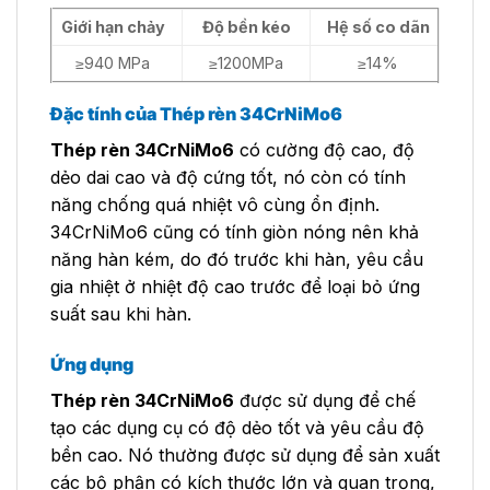
Giới hạn chảy
Độ bền kéo
Hệ số co dãn
≥940 MPa
≥1200MPa
≥14%
Đặc tính của Thép rèn 34CrNiMo6
Thép rèn 34CrNiMo6
có cường độ cao, độ
dẻo dai cao và độ cứng tốt, nó còn có tính
năng chống quá nhiệt vô cùng ổn định.
34CrNiMo6 cũng có tính giòn nóng nên khả
năng hàn kém, do đó trước khi hàn, yêu cầu
gia nhiệt ở nhiệt độ cao trước để loại bỏ ứng
suất sau khi hàn.
Ứng dụng
Thép rèn 34CrNiMo6
được sử dụng để chế
tạo các dụng cụ có độ dẻo tốt và yêu cầu độ
bền cao. Nó thường được sử dụng để sản xuất
các bộ phận có kích thước lớn và quan trọng,