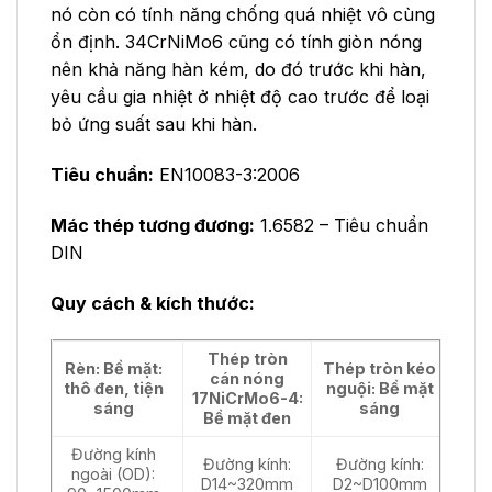
nó còn có tính năng chống quá nhiệt vô cùng
ổn định. 34CrNiMo6 cũng có tính giòn nóng
nên khả năng hàn kém, do đó trước khi hàn,
yêu cầu gia nhiệt ở nhiệt độ cao trước để loại
bỏ ứng suất sau khi hàn.
Tiêu chuẩn:
EN10083-3:2006
Mác thép tương đương:
1.6582 – Tiêu chuẩn
DIN
Quy cách & kích thước:
Thép tròn
Rèn: Bề mặt:
Thép tròn kéo
cán nóng
thô đen, tiện
nguội: Bề mặt
17NiCrMo6-4:
sáng
sáng
Bề mặt đen
Đường kính
Đường kính:
Đường kính:
ngoài (OD):
D14~320mm
D2~D100mm