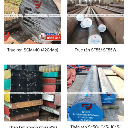
Trục rèn SCM440 (42CrMo)
Trục rèn SF55/ SF55W
Thép rèn S45C/ C45/ 1045/
Thép làm khuôn nhựa P20